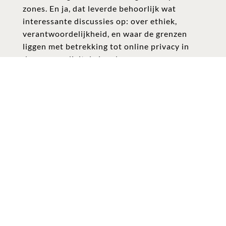
zones. En ja, dat leverde behoorlijk wat
interessante discussies op: over ethiek,
verantwoordelijkheid, en waar de grenzen
liggen met betrekking tot online privacy in
deze open, digitale jungle.
Voor mij is dit goud. Dit soort uitdagingen
maakt privacy namelijk niet alleen spannend,
maar ook essentieel. Het is gewoon dé puzzel
van ons tijdperk: hoe pas je de verschillende
wet- en regelgeving toe zonder in de knoop te
raken?
De toekomst van privacy en AI wetgeving:
wat staat jouw bedrijf te wachten?
De afgelopen twee jaar vlogen voorbij. Het is
duidelijk dat de wereld van online privacy en
andere gegevensbescherming niet stilstaat.